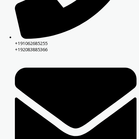
+191062685255
+192083885366